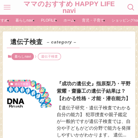
ママのおすすめ HAPPY LIFE
navi
すすめ
暮らしnavi
PLOFILE
ホーム
育児・子育て
ショッピングnav
遺伝子検査
– category –
暮らしnavi
遺伝子検査
『成功の遺伝史』指原梨乃・平野
遺伝子検査
紫耀・齋藤工の遺伝子結果は？
【わかる性格・才能・潜在能力】
【遺伝子研究・遺伝子検査でわかる
自分の能力】 犯罪捜査や親子鑑定
が一般的ですが遺伝子検査では、自
分や子どもがどの分野で能力を発揮
しやすいかがわかります。 遺伝...