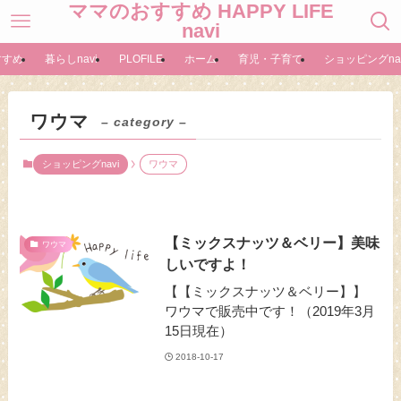
ママのおすすめ HAPPY LIFE
navi
すすめ
暮らしnavi
PLOFILE
ホーム
育児・子育て
ショッピングnav
ワウマ
– category –
ショッピングnavi
ワウマ
【ミックスナッツ＆ベリー】美味
ワウマ
しいですよ！
【【ミックスナッツ＆ベリー】】
ワウマで販売中です！（2019年3月
15日現在）
2018-10-17