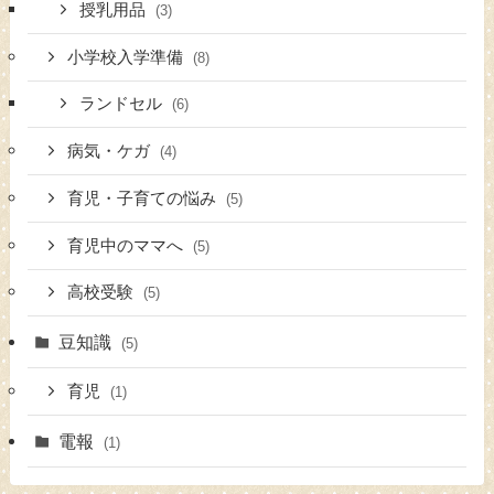
授乳用品
(3)
小学校入学準備
(8)
ランドセル
(6)
病気・ケガ
(4)
育児・子育ての悩み
(5)
育児中のママへ
(5)
高校受験
(5)
豆知識
(5)
育児
(1)
電報
(1)