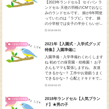
【2023年ランドセル】 セイバン ラ
ンドセル 天使の羽根のCMでおなじ
みのランドセルです。 娘が6年間使
っていたのは『ラブピ』です。 娘
の小学校では女子の半分くらいが...
2018-09-03
2021年【入園式・入学式グッズ
小学校入学準備
特集】入園準備に
入園準備・入学準備わくわくします
ね 初めての保育園・幼稚園！ お子
さんもママも緊張しますね。 友達
できるかな~？ 工作やお遊戯うまく
できるかな~？ 心配とドキドキで...
2018-02-25
2018年ランドセル【人気ブラン
小学校入学準備
ド】★男の子