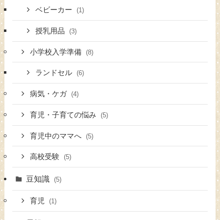
ベビーカー
(1)
授乳用品
(3)
小学校入学準備
(8)
ランドセル
(6)
病気・ケガ
(4)
育児・子育ての悩み
(5)
育児中のママへ
(5)
高校受験
(5)
豆知識
(5)
育児
(1)