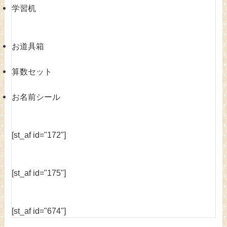
学習机
お道具箱
算数セット
お名前シール
[st_af id="172"]
[st_af id="175"]
[st_af id="674"]