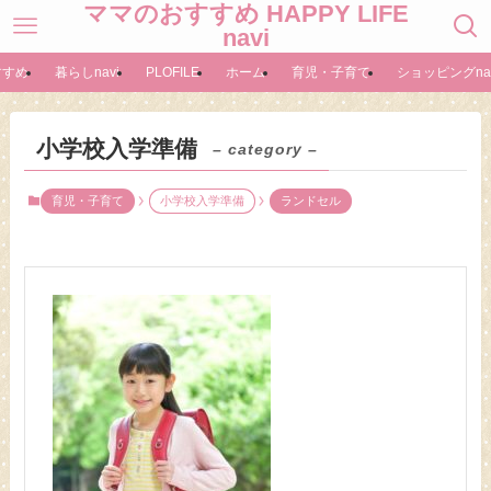
ママのおすすめ HAPPY LIFE
navi
すすめ
暮らしnavi
PLOFILE
ホーム
育児・子育て
ショッピングnav
小学校入学準備
– category –
育児・子育て
小学校入学準備
ランドセル