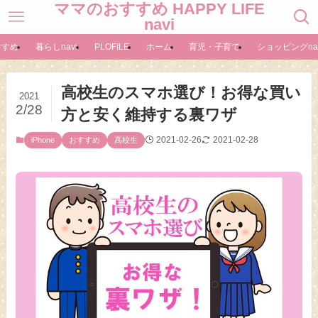
ママのおすすめ HAPPY LIFE
navi
すすめ
暮らしnavi
PLOFILE
ホーム
育児・子育て
ショッピングnav
高校生のスマホ選び！お得な買い
2021
2/28
方と安く維持する裏ワザ
2021-02-26
2021-02-28
iPhone
おすすめ
高校生