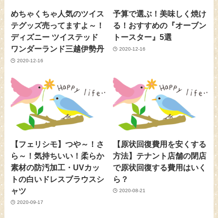
めちゃくちゃ人気のツイス
予算で選ぶ！美味しく焼け
テグッズ売ってますよ～！
る！おすすめの『オーブン
ディズニー ツイステッド
トースター』5選
ワンダーランド三越伊勢丹
2020-12-16
2020-12-16
【フェリシモ】つや～！さ
【原状回復費用を安くする
ら～！気持ちいい！柔らか
方法】テナント店舗の閉店
素材の防汚加工・UVカッ
で原状回復する費用はいく
トの白いドレスブラウスシ
ら？
ャツ
2020-08-21
2020-09-17