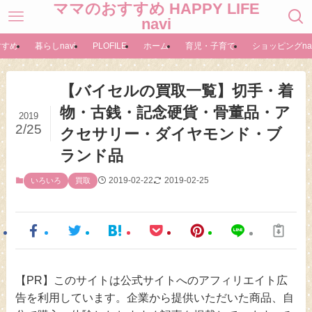
ママのおすすめ HAPPY LIFE
navi
すすめ
暮らしnavi
PLOFILE
ホーム
育児・子育て
ショッピングnav
【バイセルの買取一覧】切手・着
物・古銭・記念硬貨・骨董品・ア
2019
2/25
クセサリー・ダイヤモンド・ブ
ランド品
2019-02-22
2019-02-25
いろいろ
買取
【PR】このサイトは公式サイトへのアフィリエイト広
告を利用しています。企業から提供いただいた商品、自