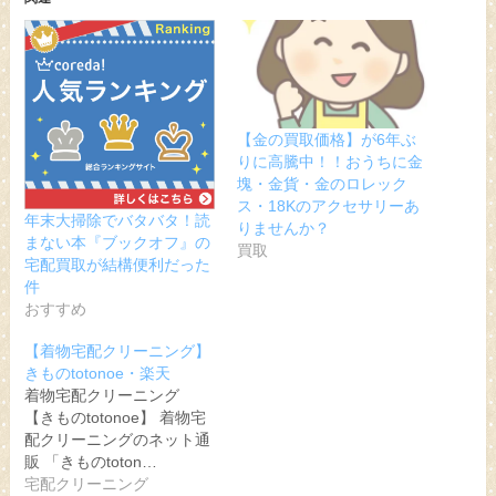
【金の買取価格】が6年ぶ
りに高騰中！！おうちに金
塊・金貨・金のロレック
ス・18Kのアクセサリーあ
年末大掃除でバタバタ！読
りませんか？
まない本『ブックオフ』の
買取
宅配買取が結構便利だった
件
おすすめ
【着物宅配クリーニング】
きものtotonoe・楽天
着物宅配クリーニング
【きものtotonoe】 着物宅
配クリーニングのネット通
販 「きものtoton…
宅配クリーニング