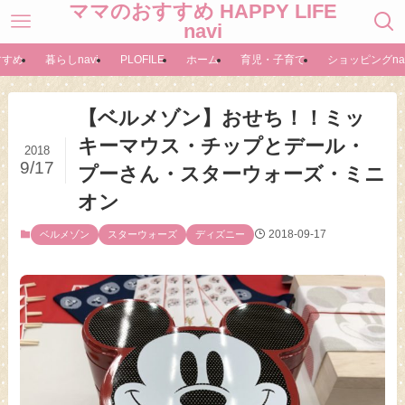
ママのおすすめ HAPPY LIFE
navi
すすめ
暮らしnavi
PLOFILE
ホーム
育児・子育て
ショッピングnav
【ベルメゾン】おせち！！ミッ
キーマウス・チップとデール・
2018
9/17
プーさん・スターウォーズ・ミニ
オン
2018-09-17
ベルメゾン
スターウォーズ
ディズニー