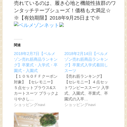
売れているのは、履き心地と機能性抜群のワ
ンタッチテープシューズ！価格も大満足☆
※【有効期限】2018年9月25日まで※
関連
2018年2月7日【ベルメ
2018年2月14日【ベルメ
ゾン売れ筋商品ランキン
ゾン売れ筋商品ランキン
グ】卒業式・入学式・卒
グ】卒業式入学式着回し
園式・入園式
スーツ
【１０％ＯＦＦクーポン
【売れ筋ランキング】
対象】 【セレモニー】
【セレモニー】４点セッ
５点セットブラウス&ス
トワンピーススーツ 入学
カートスーツ ブラックよ
式、入園式、卒業式、卒
りやさし…
園式の入卒…
ショッピングnavi
ショッピングnavi