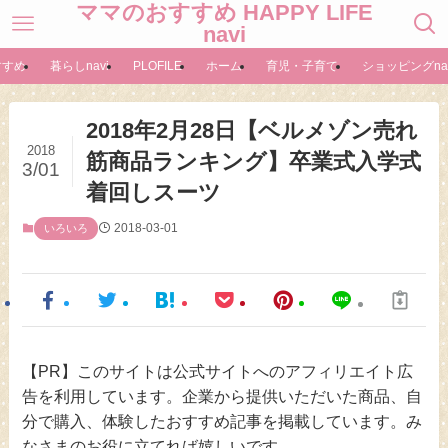
ママのおすすめ HAPPY LIFE
navi
すすめ
暮らしnavi
PLOFILE
ホーム
育児・子育て
ショッピングnav
2018年2月28日【ベルメゾン売れ
2018
筋商品ランキング】卒業式入学式
3/01
着回しスーツ
2018-03-01
いろいろ
【PR】このサイトは公式サイトへのアフィリエイト広
告を利用しています。企業から提供いただいた商品、自
分で購入、体験したおすすめ記事を掲載しています。み
なさまのお役に立てれば嬉しいです。