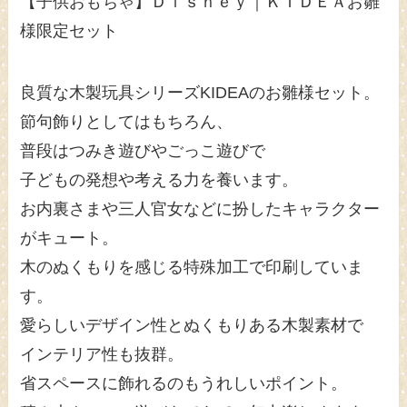
【子供おもちゃ】Ｄｉｓｎｅｙ｜ＫＩＤＥＡお雛
様限定セット
良質な木製玩具シリーズKIDEAのお雛様セット。
節句飾りとしてはもちろん、
普段はつみき遊びやごっこ遊びで
子どもの発想や考える力を養います。
お内裏さまや三人官女などに扮したキャラクター
がキュート。
木のぬくもりを感じる特殊加工で印刷していま
す。
愛らしいデザイン性とぬくもりある木製素材で
インテリア性も抜群。
省スペースに飾れるのもうれしいポイント。