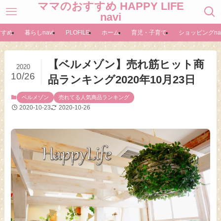
ママのおすすめ HAPPY LIFE
navi
すすめ
暮らしnavi
PLOFILE
ホーム
育児・子育て
ショッピングnav
【ベルメゾン】売れ筋ヒット商
2020
10/26
品ランキング2020年10月23日
ベルメゾン
売れてる人気商品ランキング
2020-10-23
2020-10-26